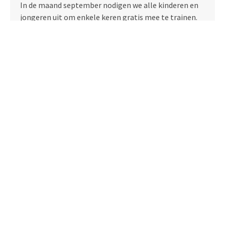
In de maand september nodigen we alle kinderen en
jongeren uit om enkele keren gratis mee te trainen.
Je hoeft geen ervaring te hebben — iedereen kan
meedoen.
HOCKEYKRIEBELS@AMBISTIX
Jouw Kleuter, de Toekomstige Hockeyheld!
Ontdek spelenderwijs hockey bij Ambistix
Is jouw kleuter een echte spring-in-het-veld? Altijd in
de weer en vol energie? Dan is onze nieuwe
kleuterwerking
de perfecte match! Vanaf het tweede
kleuterklasje laten we de allerkleinsten op een
superleuke en veilige manier kennismaken met de
hockeysport.
KLEUTERWERKING