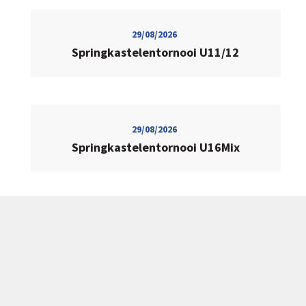
29/08/2026
Springkastelentornooi U11/12
29/08/2026
Springkastelentornooi U16Mix
CONTACT
Vrijheidweg 9
3700 Tongeren
info@hockeyclubtongeren.be